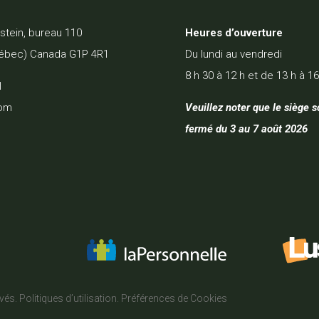
nstein, bureau 110
Heures d’ouverture
ébec) Canada G1P 4R1
Du lundi au vendredi
8 h 30 à 12 h et de 13 h à 16
1
com
Veuillez noter que le siège s
fermé du 3 au 7 août 2026
rvés.
Politiques d’utilisation.
Préférences de Cookies